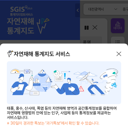
// 설문 참여하기 화면 시작
근 자연재해 영향 통계현황
데이터
풍
홍수
산사태
폭염
범례
험지도
(출처 : 한강홍수통제소,
2024
)
자연재해 통계지도 서비스
태풍
확대
홍수 상황이 발생한다는 가정 하에 침수범
홍수
위,침수깊이를 나타낸 지도
축소
해당지역이 현재 위험하다는 의미가 아님
표시등급
산사태
홍수위험지도 정보시스템 바로 가기]
1 - 6
태
태풍, 홍수, 산사태, 폭염 등의 자연재해 영역과 공간통계정보를 융합하여
폭염
자연재해 영향범위 안에 있는 인구, 사업체 등의 통계정보를 제공하는
풍
험지도] 영향 범위 내의 경작지 면적
(출처 : EPIS 팜맵
2024
)
서비스입니다.
이
※ 30일이 경과한 특보는 '과거특보'에서 확인 할 수 있습니다.
란?