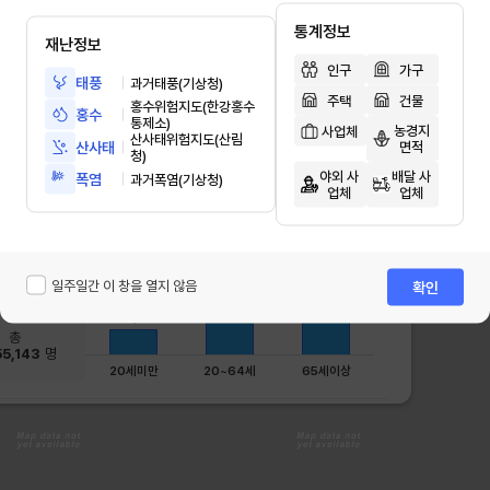
재해정보(도움말)
통계정보
논
태양
재난정보
66.19 %
밭
오는
20.73 %
인구
가구
과수원
열에
태풍
과거태풍(기상청)
지구
시설
자연재해현황
국민재난포털
생활안전지도
4.42 %
총면적
경작지
주택
건물
날씨
홍수위험지도(한강홍수
인삼
8.02 %
1.68
㎢
홍수
면적비율
0.64 %
변화
통제소)
농경지
사업체
주된
산사태위험지도(산림
산사태
면적
원인
청)
작용
야외 사
배달 사
폭염
과거폭염(기상청)
험지도] 영향 범위 내의 인구
(출처 : 등록센서스 기반
지구
업체
업체
2024)
100m 격자,
구형
되어
5M
있어
4,572,926
저위
고위
Values
일주일간 이 창을 열지 않음
사이
확인
2.5M
열에
1,521,642
960,575
불균
나타
총
태양
55,143
명
0
고도
20세미만
20~64세
65세이상
높아
많은
에너
축적
적도
부근
바다