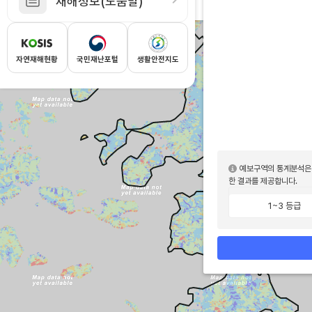
재해정보(도움말)
을 유의
태양
오는
열에
지구
자연재해현황
국민재난포털
생활안전지도
날씨
변화
주된
원인
작용
지구
구형
되어
있어
저위
예보구역의 통계분석은 
고위
한 결과를 제공합니다.
사이
열에
불균
1~3 등급
나타
태양
고도
높아
많은
에너
축적
적도
부근
바다