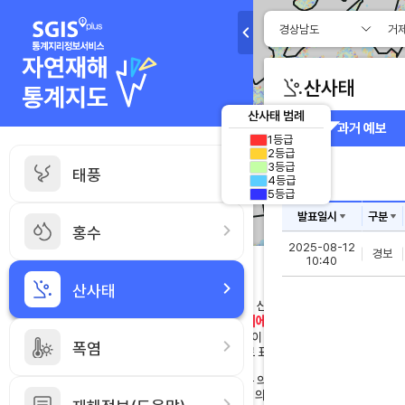
// 설문 참여하기 화면 시작
산사태
현재위치
산사태 범례
과거 예보
범례
1등급
2등급
3등급
태풍
4등급
확대
5등급
발표일시
구분
홍수
축소
2025-08-12
경보
10:40
산사태 도움말
도움말
산사태
산사태 예보 : 산림청에서 제공하는 읍면동 단위 산사태 예측
시군구 단위로 각 지자체에서 발령
정보를 참고하여,
산사태위험지도 : 집중강우 등 산사태 유발요인이 작용할 경
태
폭염
우, 산사태 발생 가능성이 높은 지역을 등급으로 표현한 지도
풍
[산림청]
이
등급이 높은 지역[1~2등급]이 현재 위험하다는 의미가 아니
며, 등급이 낮다고 산사태가 일어나지 않는다는 의미가 아님
란?